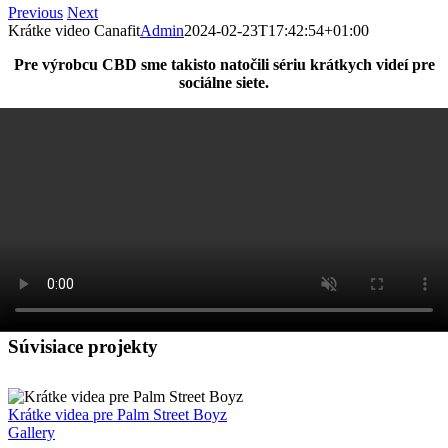
Previous
Next
Krátke video Canafit
Admin
2024-02-23T17:42:54+01:00
Pre výrobcu CBD sme takisto natočili sériu krátkych videí pre
sociálne siete.
Súvisiace projekty
Krátke videa pre Palm Street Boyz
Gallery