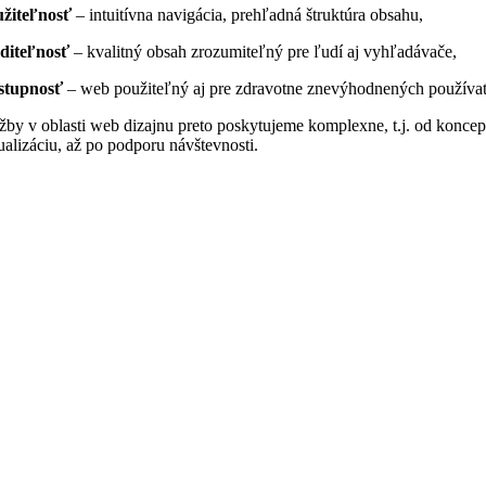
žiteľnosť
– intuitívna navigácia, prehľadná štruktúra obsahu,
diteľnosť
– kvalitný obsah zrozumiteľný pre ľudí aj vyhľadávače,
ístupnosť
– web použiteľný aj pre zdravotne znevýhodnených používa
žby v oblasti web dizajnu preto poskytujeme komplexne, t.j. od koncep
ualizáciu, až po podporu návštevnosti.