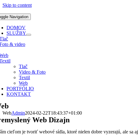
Skip to content
oggle Navigation
DOMOV
SLUŽBY
Tlač
Foto & video
Web
Textil
Tlač
Video & Foto
Textil
Web
PORTFÓLIO
KONTAKT
eb
Web
Admin
2024-02-22T18:43:37+01:00
remyslený Web Dizajn
ím cieľom je tvoriť webové sídla, ktoré nielen dobre vyzerajú, ale sa a