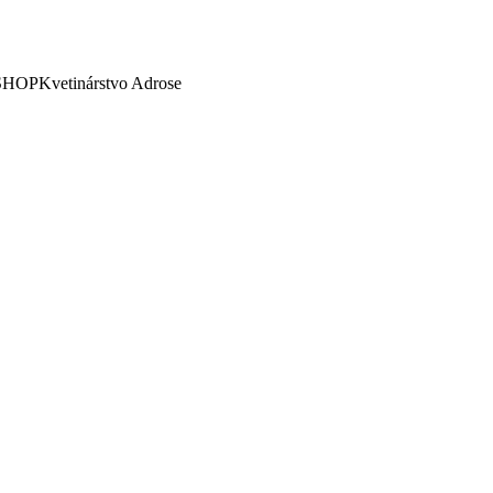
SHOP
Kvetinárstvo Adrose