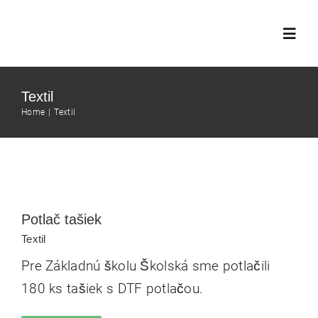
Skip
to
Toggl
content
Navig
DOMOV
Textil
Home
Textil
SLUŽBY
Potlač tašiek
PORTFÓLIO
Textil
Potlač tašiek
KONTAKT
Textil
Pre Základnú školu Školská sme potlačili
180 ks tašiek s DTF potlačou.