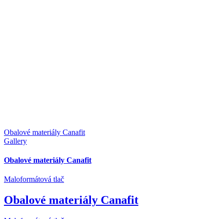
Obalové materiály Canafit
Gallery
Obalové materiály Canafit
Maloformátová tlač
Obalové materiály Canafit