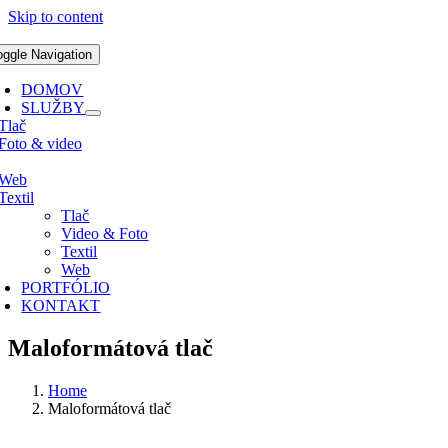
Skip to content
oggle Navigation
DOMOV
SLUŽBY
Tlač
Foto & video
Web
Textil
Tlač
Video & Foto
Textil
Web
PORTFÓLIO
KONTAKT
Maloformátová tlač
Home
Maloformátová tlač