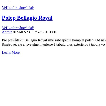
Veľlkoformátová tlač
Polep Bellagio Royal
Veľlkoformátová tlač
Admin
2024-02-23T17:57:55+01:00
Pre prevádzku Bellagio Royal sme zabezpečili komplet polep. Od návrh
8metrové, ale aj svetelné interiérové tabulu plus exteriérová tabula v
Learn More