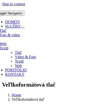
Skip to content
oggle Navigation
DOMOV
SLUŽBY
Tlač
Foto & video
Web
Textil
Tlač
Video & Foto
Textil
Web
PORTFÓLIO
KONTAKT
Veľlkoformátová tlač
Home
Veľlkoformátová tlač