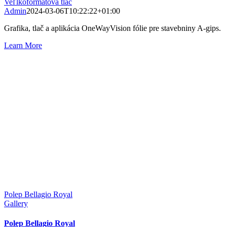
Veľlkoformátová tlač
Admin
2024-03-06T10:22:22+01:00
Grafika, tlač a aplikácia OneWayVision fólie pre stavebniny A-gips.
Learn More
Polep Bellagio Royal
Gallery
Polep Bellagio Royal