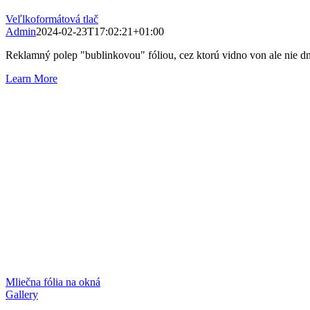
Veľlkoformátová tlač
Admin
2024-02-23T17:02:21+01:00
Reklamný polep "bublinkovou" fóliou, cez ktorú vidno von ale nie d
Learn More
Mliečna fólia na okná
Gallery