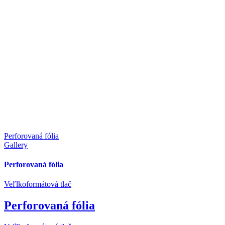
Perforovaná fólia
Gallery
Perforovaná fólia
Veľlkoformátová tlač
Perforovaná fólia